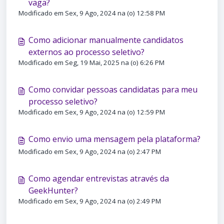
vaga?
Modificado em Sex, 9 Ago, 2024 na (o) 12:58 PM
Como adicionar manualmente candidatos
externos ao processo seletivo?
Modificado em Seg, 19 Mai, 2025 na (o) 6:26 PM
Como convidar pessoas candidatas para meu
processo seletivo?
Modificado em Sex, 9 Ago, 2024 na (o) 12:59 PM
Como envio uma mensagem pela plataforma?
Modificado em Sex, 9 Ago, 2024 na (o) 2:47 PM
Como agendar entrevistas através da
GeekHunter?
Modificado em Sex, 9 Ago, 2024 na (o) 2:49 PM