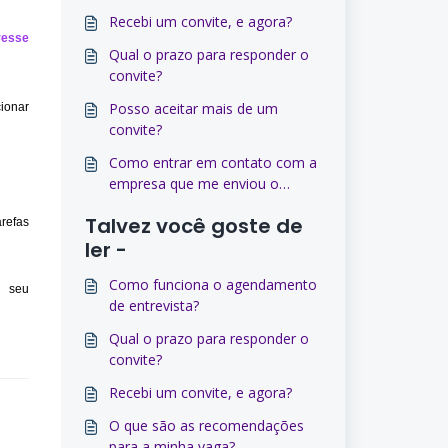
Recebi um convite, e agora?
resse
Qual o prazo para responder o
convite?
Posso aceitar mais de um
ionar
convite?
Como entrar em contato com a
empresa que me enviou o
convite?
Talvez você goste de
arefas
ler -
Como funciona o agendamento
r seu
de entrevista?
Qual o prazo para responder o
convite?
Recebi um convite, e agora?
O que são as recomendações
para a minha vaga?