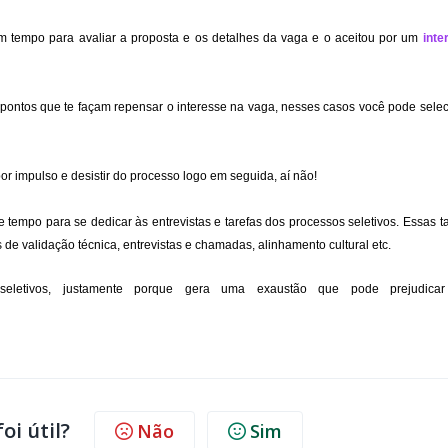
 um tempo para avaliar a proposta e os detalhes da vaga e o aceitou por um
inte
 pontos que te façam repensar o interesse na vaga, nesses casos você pode selec
r impulso e desistir do processo logo em seguida, aí não!
tempo para se dedicar às entrevistas e tarefas dos processos seletivos. Essas t
e validação técnica, entrevistas e chamadas, alinhamento cultural etc.
seletivos, justamente porque gera uma exaustão que pode prejudica
oi útil?
Não
Sim