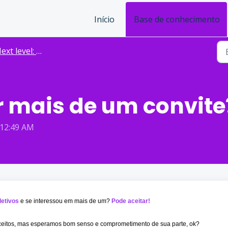
Início
Base de conhecimento
t level: Processos seletivos
r mais de um convite
 12:49 AM
letivo
s
e se interessou em mais de um?
Pode aceitar!
ceitos, mas esperamos bom senso e comprometimento de sua parte, ok?