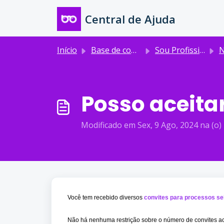
Ir para o conteúdo principal
Central de Ajuda
Início
Base de conhecimento
Sou Profissional de Tecnologia
Nex
Posso aceita
Modificado em Sex, 9 Ago, 2024 na (o)
Você tem recebido diversos
convites para processos se
Não há nenhuma restrição sobre o número de convites a